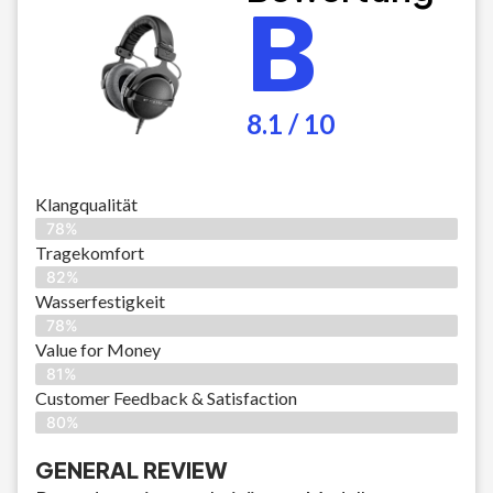
B
8.1 / 10
Klangqualität
78%
Tragekomfort
82%
Wasserfestigkeit
78%
Value for Money
81%
Customer Feedback & Satisfaction​
80%
GENERAL REVIEW