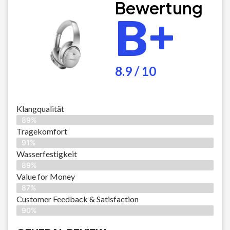
Bewertung
B+
8.9 / 10
Klangqualität
89%
Tragekomfort
91%
Wasserfestigkeit
89%
Value for Money
87%
Customer Feedback & Satisfaction​
90%