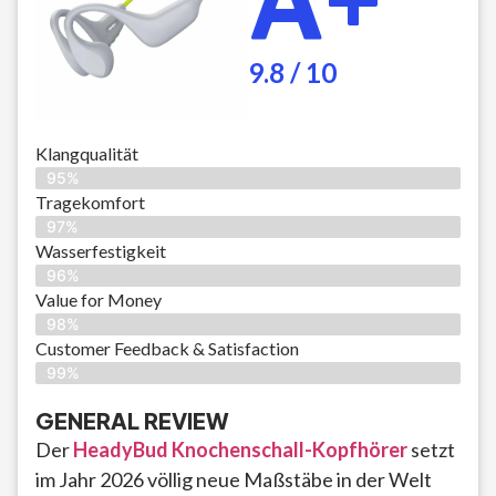
A+
9.8 / 10
Klangqualität
95%
Tragekomfort
97%
Wasserfestigkeit
96%
Value for Money
98%
Customer Feedback & Satisfaction​
99%
GENERAL REVIEW
Der
HeadyBud Knochenschall-Kopfhörer
setzt
im Jahr 2026 völlig neue Maßstäbe in der Welt