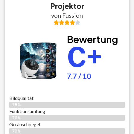
Projektor
von Fussion
Bewertung
C+
7.7 / 10
Bildqualität
75%
Funktionsumfang
76%
Geräuschpegel
79%