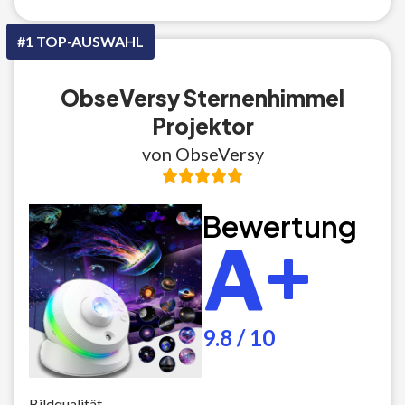
#1 TOP-AUSWAHL
ObseVersy Sternenhimmel
Projektor
von ObseVersy
Bewertung
A+
9.8 / 10
Bildqualität