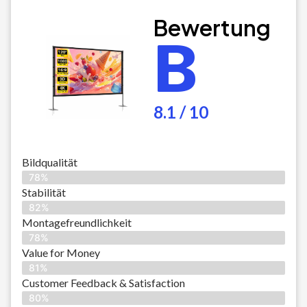
Bewertung
B
8.1 / 10
Bildqualität
78%
Stabilität
82%
Montagefreundlichkeit
78%
Value for Money
81%
Customer Feedback & Satisfaction​
80%