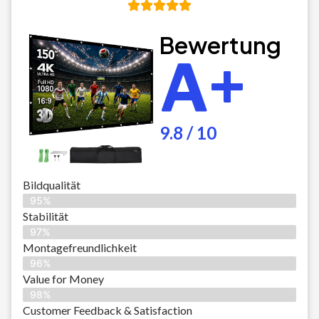
Bewertung
A+
9.8 / 10
Bildqualität
95%
Stabilität
97%
Montagefreundlichkeit
96%
Value for Money
98%
Customer Feedback & Satisfaction​