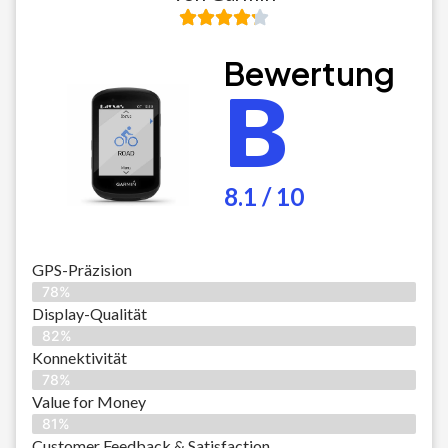
Bewertung
B
8.1 / 10
GPS-Präzision
78%
Display-Qualität
82%
Konnektivität
78%
Value for Money
81%
Customer Feedback & Satisfaction​