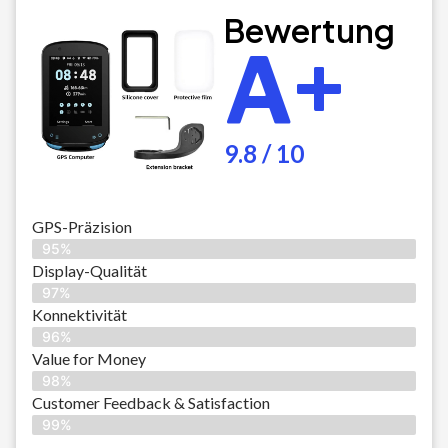
Bewertung
A+
9.8 / 10
GPS-Präzision
95%
Display-Qualität
97%
Konnektivität
96%
Value for Money
98%
Customer Feedback & Satisfaction​
99%