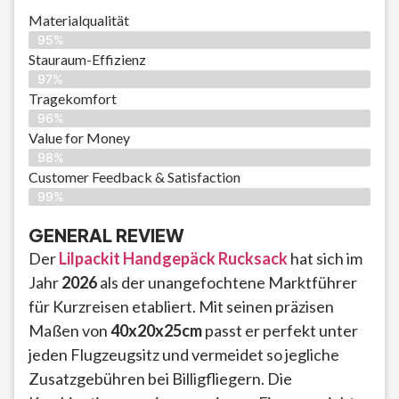
Materialqualität
95%
Stauraum-Effizienz
97%
Tragekomfort
96%
Value for Money
98%
Customer Feedback & Satisfaction​
99%
GENERAL REVIEW
Der
Lilpackit Handgepäck Rucksack
hat sich im
Jahr
2026
als der unangefochtene Marktführer
für Kurzreisen etabliert. Mit seinen präzisen
Maßen von
40x20x25cm
passt er perfekt unter
jeden Flugzeugsitz und vermeidet so jegliche
Zusatzgebühren bei Billigfliegern. Die