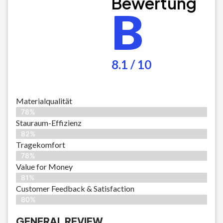
Bewertung
B
8.1 / 10
Materialqualität
78%
Stauraum-Effizienz
82%
Tragekomfort
78%
Value for Money
81%
Customer Feedback & Satisfaction​
80%
GENERAL REVIEW