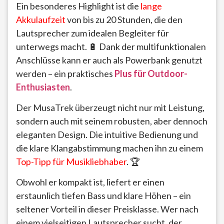
Ein besonderes Highlight ist die
lange
Akkulaufzeit
von bis zu 20 Stunden, die den
Lautsprecher zum idealen Begleiter für
unterwegs macht. 🔋 Dank der multifunktionalen
Anschlüsse kann er auch als Powerbank genutzt
werden – ein praktisches
Plus für Outdoor-
Enthusiasten
.
Der MusaTrek überzeugt nicht nur mit Leistung,
sondern auch mit seinem robusten, aber dennoch
eleganten Design. Die intuitive Bedienung und
die klare Klangabstimmung machen ihn zu einem
Top-Tipp für Musikliebhaber
. 🏆
Obwohl er kompakt ist, liefert er einen
erstaunlich tiefen Bass und klare Höhen – ein
seltener Vorteil in dieser Preisklasse. Wer nach
einem vielseitigen Lautsprecher sucht, der