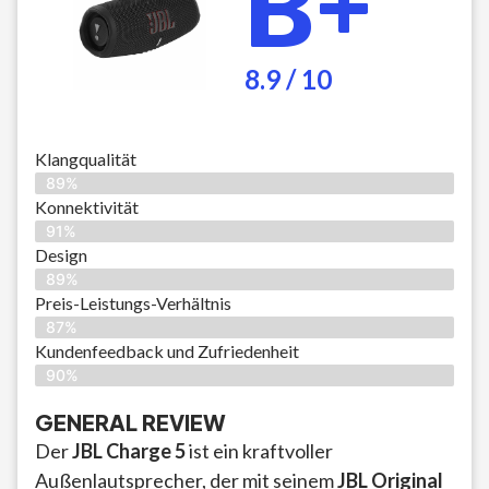
B+
8.9 / 10
Klangqualität
89%
Konnektivität
91%
Design
89%
Preis-Leistungs-Verhältnis
87%
Kundenfeedback und Zufriedenheit
90%
GENERAL REVIEW
Der
JBL Charge 5
ist ein kraftvoller
Außenlautsprecher, der mit seinem
JBL Original