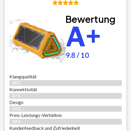
Bewertung
A+
9.8 / 10
Klangqualität
95%
Konnektivität
97%
Design
96%
Preis-Leistungs-Verhältnis
98%
Kundenfeedback und Zufriedenheit