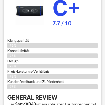
C+
7.7 / 10
Klangqualität
75%
Konnektivität
76%
Design
79%
Preis-Leistungs-Verhältnis
78%
Kundenfeedback und Zufriedenheit
75%
GENERAL REVIEW
Der
Sony XB43
ist ein robuster Lautsprecher mit