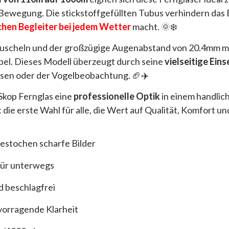
 Bewegung. Die stickstoffgefüllten Tubus verhindern das 
chen Begleiter bei jedem Wetter
macht. 🌞❄️
muscheln und der großzügige Augenabstand von 20.4mm m
abel. Dieses Modell überzeugt durch seine
vielseitige Ein
isen oder der Vogelbeobachtung. 🏈✈️
Skop Fernglas eine
professionelle Optik
in einem handlic
 die erste Wahl für alle, die Wert auf Qualität, Komfort un
estochen scharfe Bilder
für unterwegs
d beschlagfrei
vorragende Klarheit