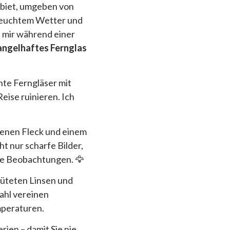
ebiet, umgeben von
i feuchtem Wetter und
e mir während einer
ngelhaftes Fernglas
hte Ferngläser mit
eise ruinieren. Ich
enen Fleck und einem
t nur scharfe Bilder,
nge Beobachtungen. 🦅
rgüteten Linsen und
ahl vereinen
mperaturen.
rien – damit Sie nie