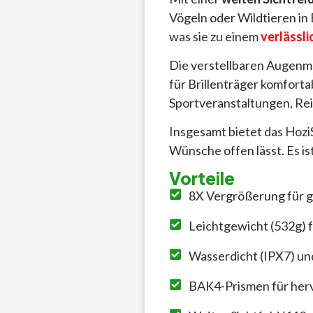
Vögeln oder Wildtieren in
was sie zu einem
verlässli
Die verstellbaren Augen
für Brillenträger komfort
Sportveranstaltungen, Re
Insgesamt bietet das Hozi
Wünsche offen lässt. Es ist
Vorteile
8X Vergrößerung für g
Leichtgewicht (532g) 
Wasserdicht (IPX7) un
BAK4-Prismen für her