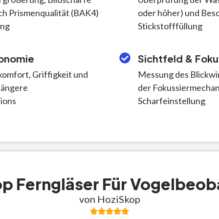
ch Prismenqualität (BAK4)
oder höher) und Besc
ung
Stickstofffüllung
gonomie
Sichtfeld & Fok
omfort, Griffigkeit und
Messung des Blickwi
längere
der Fokussiermechan
ions
Scharfeinstellung
p Ferngläser Für Vogelbeo
von HoziSkop