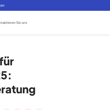
gen
taktieren Sie uns
für
5:
eratung