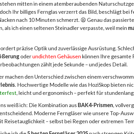
 Sie stehen mitten in einem atemberaubenden Naturschutzg
doch Ihr billiges Fernglas verzerrt das Bild, beschlägt be
r Nacken nach 10 Minuten schmerzt. 😫 Genau das passiert
, als ich einen seltenen Steinadler verpasste, weil mein
ma
rdert präzise Optik und zuverlässige Ausrüstung. Schlec
ößerung
oder
undichten Gehäusen
können Ihre gesamte R
urbeobachtungen zählt jede Sekunde – und jedes Detail.
äser machen den Unterschied zwischen einem verschwomm
rlebnis
. Hochwertige Modelle wie das HoziSkop bieten nich
terfest
, leicht und ergonomisch – perfekt für stundenla
ns weiß ich: Die Kombination aus
BAK4-Prismen
, vollve
 entscheidend. Moderne Ferngläser wie unsere Top-Ausw
it Reisetauglichkeit – selbst bei Regen oder extremen Te
iche ich die
5 besten Ferngläser 2025
nach strengen Krite