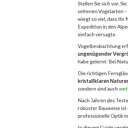
Stellen Sie sich vor,
seltenen Vogelarten – 
wiegt so viel, dass Ih
Expedition in den Alpen
einfach versagte.
Vogelbeobachtung erfo
ungenügender Vergr
habe gelernt: Bei Nat
Die richtigen Ferngl
kristallklaren Nature
sondern sind auch
wet
Nach Jahren des Teste
robuster Bauweise ist
professionelle Optik m
In diesem Guide vergle