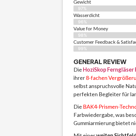
Gewicht
97%
Wasserdicht
96%
Value for Money
98%
Customer Feedback & Satisfac
99%
GENERAL REVIEW
Die
HoziSkop Ferngläser
ihrer
8-fachen Vergrößer
selbst anspruchsvolle Nat
perfekten Begleiter für la
Die
BAK4-Prismen-Techno
Farbwiedergabe, was beson
Gummiarmierung bietet nic
Mit einer
weiten Sichtfel