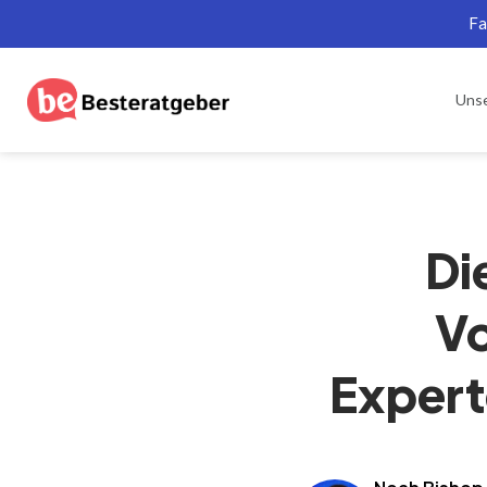
Fa
Uns
Di
V
Expert