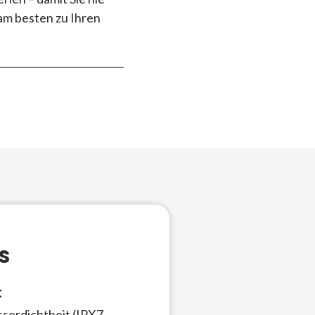
am besten zu Ihren
s
t
serdichtheit (IPX7