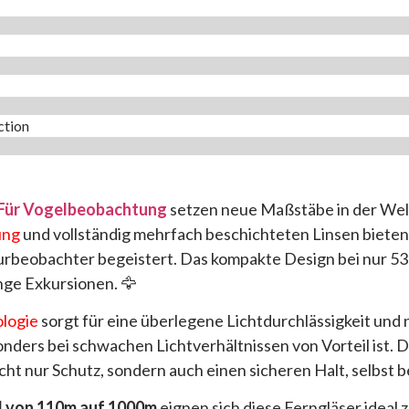
tion​
 Für Vogelbeobachtung
setzen neue Maßstäbe in der Wel
ung
und vollständig mehrfach beschichteten Linsen bieten si
urbeobachter begeistert. Das kompakte Design bei nur 5
nge Exkursionen. 🦅
logie
sorgt für eine überlegene Lichtdurchlässigkeit und 
ders bei schwachen Lichtverhältnissen von Vorteil ist. 
ht nur Schutz, sondern auch einen sicheren Halt, selbst b
d von 110m auf 1000m
eignen sich diese Ferngläser ideal