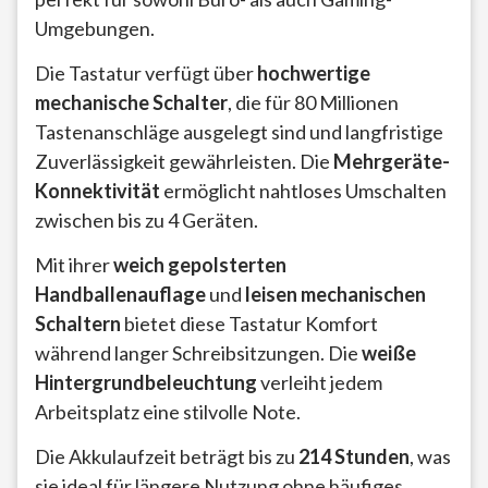
Umgebungen.
Die Tastatur verfügt über
hochwertige
mechanische Schalter
, die für 80 Millionen
Tastenanschläge ausgelegt sind und langfristige
Zuverlässigkeit gewährleisten. Die
Mehrgeräte-
Konnektivität
ermöglicht nahtloses Umschalten
zwischen bis zu 4 Geräten.
Mit ihrer
weich gepolsterten
Handballenauflage
und
leisen mechanischen
Schaltern
bietet diese Tastatur Komfort
während langer Schreibsitzungen. Die
weiße
Hintergrundbeleuchtung
verleiht jedem
Arbeitsplatz eine stilvolle Note.
Die Akkulaufzeit beträgt bis zu
214 Stunden
, was
sie ideal für längere Nutzung ohne häufiges