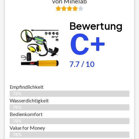
von Minelab
Bewertung
C+
7.7 / 10
Empfindlichkeit
75%
Wasserdichtigkeit
76%
Bedienkomfort
79%
Value for Money
78%