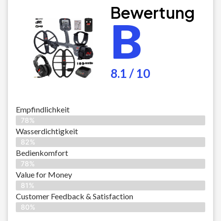
Bewertung
B
8.1 / 10
Empfindlichkeit
78%
Wasserdichtigkeit
82%
Bedienkomfort
78%
Value for Money
81%
Customer Feedback & Satisfaction​
80%