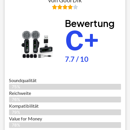
von GoorDik
Bewertung
C+
7.7 / 10
Soundqualität
75%
Reichweite
76%
Kompatibilität
79%
Value for Money
78%