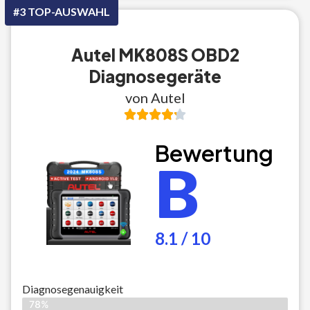
#3 TOP-AUSWAHL
Autel MK808S OBD2
Diagnosegeräte
von Autel
Bewertung
B
8.1 / 10
Diagnosegenauigkeit
78%