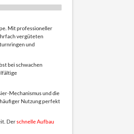
e. Mit professioneller
ehrfach vergüteten
aturnringen und
bst bei schwachen
lfältige
ssier-Mechanismus und die
 häufiger Nutzung perfekt
eit. Der
schnelle Aufbau