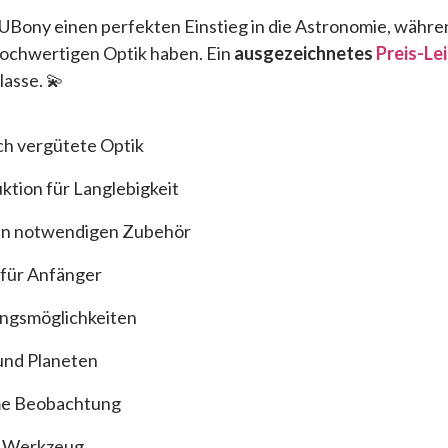
 SUBony einen perfekten Einstieg in die Astronomie, währ
 hochwertigen Optik haben. Ein
ausgezeichnetes
Preis-Le
lasse. 💫
ch vergütete Optik
ktion für Langlebigkeit
len notwendigen Zubehör
für Anfänger
ungsmöglichkeiten
 und Planeten
me Beobachtung
e Werkzeug