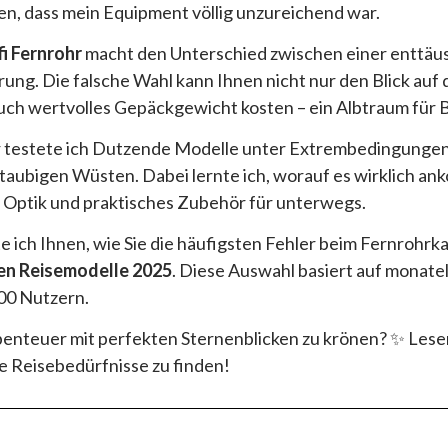
en, dass mein Equipment völlig unzureichend war.
i Fernrohr
macht den Unterschied zwischen einer enttäu
ng. Die falsche Wahl kann Ihnen nicht nur den Blick auf 
uch wertvolles Gepäckgewicht kosten – ein Albtraum für 
 testete ich Dutzende Modelle unter Extrembedingungen:
 staubigen Wüsten. Dabei lernte ich, worauf es wirklich a
are Optik und praktisches Zubehör für unterwegs.
e ich Ihnen, wie Sie die häufigsten Fehler beim Fernrohr
en Reisemodelle 2025
. Diese Auswahl basiert auf monate
00 Nutzern.
benteuer mit perfekten Sternenblicken zu krönen? ✨ Lesen
re Reisebedürfnisse zu finden!