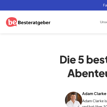
Fa
Uns
Die 5 bes
Abenteu
Adam Clarke
Adam Clarke is
und hat über 10