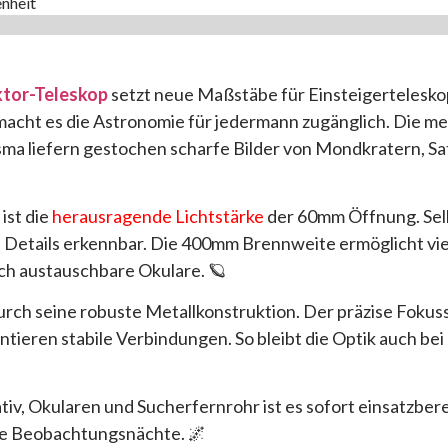
nheit
tor-Teleskop
setzt neue Maßstäbe für Einsteigerteleskop
acht es die Astronomie für jedermann zugänglich. Die m
isma liefern gestochen scharfe Bilder von Mondkratern, S
ist die
herausragende Lichtstärke
der 60mm Öffnung. Sel
n Details erkennbar. Die 400mm Brennweite ermöglicht vie
h austauschbare Okulare. 🪐
rch seine robuste Metallkonstruktion. Der präzise Foku
ieren stabile Verbindungen. So bleibt die Optik auch bei
ativ, Okularen und Sucherfernrohr ist es sofort einsatzber
ne Beobachtungsnächte. 🌌