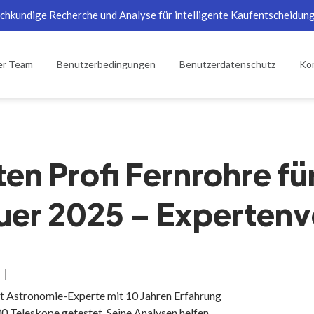
chkundige Recherche und Analyse für intelligente Kaufentscheidun
er Team
Benutzerbedingungen
Benutzerdatenschutz
Kon
ten Profi Fernrohre fü
er 2025 – Expertenv
t Astronomie-Experte mit 10 Jahren Erfahrung
0 Teleskope getestet. Seine Analysen helfen