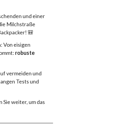
schenden und einer
die Milchstraße
Backpacker! 🎒
 Von eisigen
nkommt:
robuste
kauf vermeiden und
langen Tests und
 Sie weiter, um das