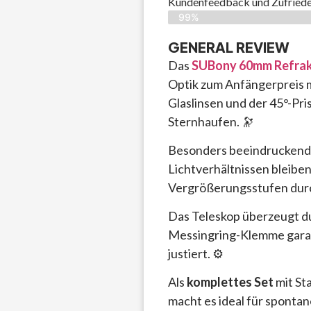
Kundenfeedback und Zufriede
99%
GENERAL REVIEW
Das
SUBony 60mm Refrak
Optik zum Anfängerpreis m
Glaslinsen und der 45°-Pr
Sternhaufen. 🔭
Besonders beeindruckend 
Lichtverhältnissen bleibe
Vergrößerungsstufen durc
Das Teleskop überzeugt du
Messingring-Klemme garant
justiert. ⚙️
Als
komplettes Set
mit St
macht es ideal für sponta