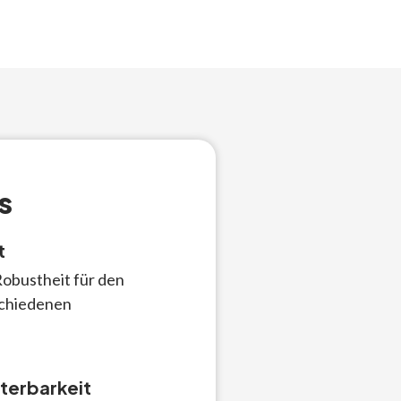
s
t
obustheit für den
schiedenen
terbarkeit