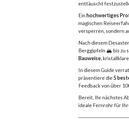
enttäuscht festzustell
Ein
hochwertiges Prof
magischen Reiseerfahru
versperren, sondern a
Nach diesem Desaster
Berggipfeln 🏔️ bis zu
Bauweise
, kristallkl
In diesem Guide verrat
präsentiere die
5 best
Feedback von über 10
Bereit, Ihr nächstes A
ideale Fernrohr für Ih