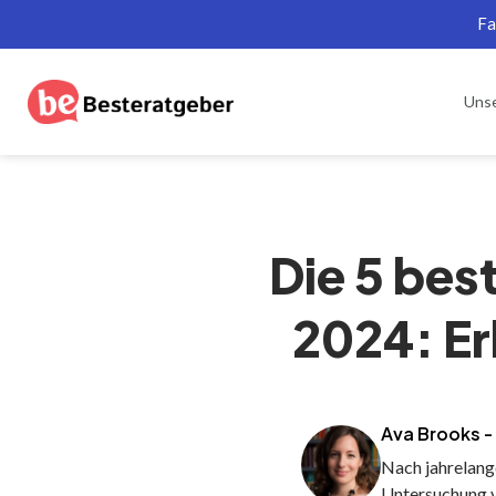
Fa
Uns
Die 5 be
2024: Er
Ava Brooks -
Nach jahrelang
Untersuchung 