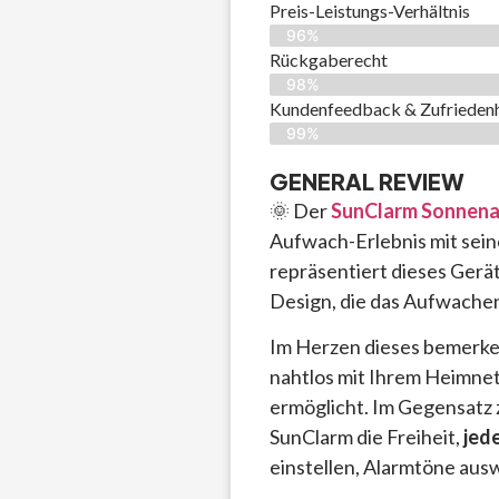
Preis-Leistungs-Verhältnis
96%
Rückgaberecht
98%
Kundenfeedback & Zufriedenh
99%
GENERAL REVIEW
🌞 Der
SunClarm Sonnen
Aufwach-Erlebnis mit sei
repräsentiert dieses Gerä
Design, die das Aufwachen
Im Herzen dieses bemerke
nahtlos mit Ihrem Heimnet
ermöglicht. Im Gegensatz z
SunClarm die Freiheit,
jed
einstellen, Alarmtöne aus