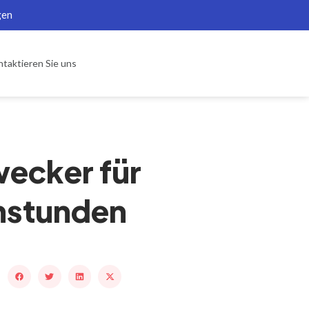
gen
taktieren Sie uns
ecker für
enstunden