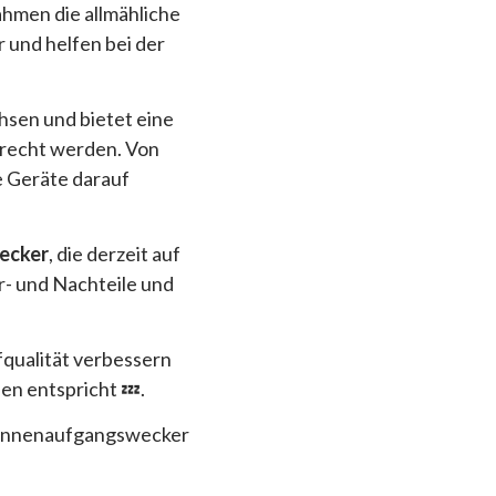
hmen die allmähliche
und helfen bei der
hsen und bietet eine
erecht werden. Von
e Geräte darauf
ecker
, die derzeit auf
r- und Nachteile und
afqualität verbessern
n entspricht 💤.
 Sonnenaufgangswecker