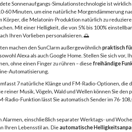
ete Sonnenaufgangs-Simulationstechnologie ist wirklic
er 10-60 Minuten, um eine natürliche Morgendämmerung n
 Körper, die Melatonin-Produktion natürlich zu reduzieren 
hen. Mit einer Helligkeit, die von 5% bis 100% einstellbar 
ch Ihren Vorlieben personalisieren. 🌅
iten machen den SunClarm außergewöhnlich
praktisch fü
 sowohl Alexa als auch Google Home. Stellen Sie sich vor, I
nen, ohne einen Finger zu rühren – diese
freihändige Funk
tine-Automatisierung.
fasst 7 natürliche Klänge und FM-Radio-Optionen, die di
e reiner Musik, Vögeln, Wald und Wellen können Sie den 
-Radio-Funktion lässt Sie automatisch Sender im 76-10
n Alarmen, einschließlich separater Werktags- und Woche
an Ihren Lebensstil an. Die
automatische Helligkeitsanp