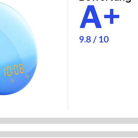
A+
9.8 / 10