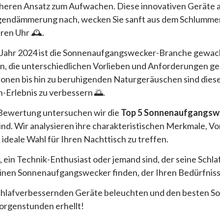
cheren Ansatz zum Aufwachen. Diese innovativen Geräte a
endämmerung nach, wecken Sie sanft aus dem Schlummer 
ren Uhr 🕰️.
as Jahr 2024 ist die Sonnenaufgangswecker-Branche gewac
en, die unterschiedlichen Vorlieben und Anforderungen g
tionen bis hin zu beruhigenden Naturgeräuschen sind dies
-Erlebnis zu verbessern 🌅.
n Bewertung untersuchen wir die
Top 5 Sonnenaufgangsw
ind. Wir analysieren ihre charakteristischen Merkmale, Vo
 ideale Wahl für Ihren Nachttisch zu treffen.
r, ein Technik-Enthusiast oder jemand sind, der seine Schl
inen Sonnenaufgangswecker finden, der Ihren Bedürfnisse
 schlafverbessernden Geräte beleuchten und den besten
orgenstunden erhellt!