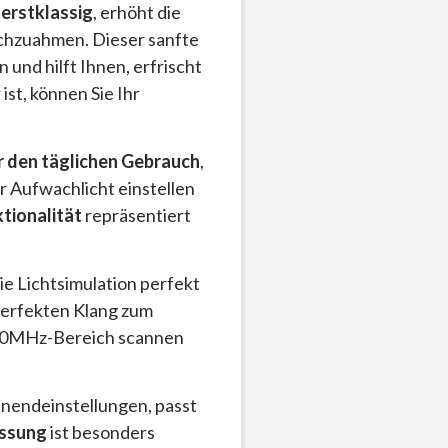
h
erstklassig
, erhöht die
achzuahmen. Dieser sanfte
und hilft Ihnen, erfrischt
ist, können Sie Ihr
r den täglichen Gebrauch
,
hr Aufwachlicht einstellen
tionalität
repräsentiert
e Lichtsimulation perfekt
perfekten Klang zum
8,0MHz-Bereich scannen
nendeinstellungen, passt
assung
ist besonders