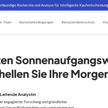
chkundige Recherche und Analyse für intelligente Kaufentscheidun
er Team
Benutzerbedingungen
Benutzerdatenschutz
Kon
sten Sonnenaufgangsw
hellen Sie Ihre Morg
 Leitende Analystin
er engagierter Forschung und gründlicher
von Gesundheitsgeräten und -werkzeugen hat