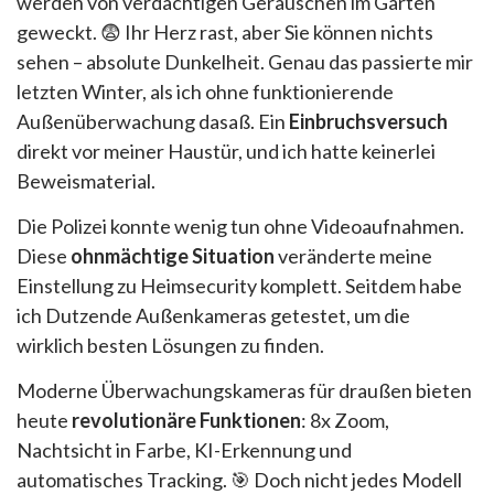
werden von verdächtigen Geräuschen im Garten
geweckt. 😨 Ihr Herz rast, aber Sie können nichts
sehen – absolute Dunkelheit. Genau das passierte mir
letzten Winter, als ich ohne funktionierende
Außenüberwachung dasaß. Ein
Einbruchsversuch
direkt vor meiner Haustür, und ich hatte keinerlei
Beweismaterial.
Die Polizei konnte wenig tun ohne Videoaufnahmen.
Diese
ohnmächtige Situation
veränderte meine
Einstellung zu Heimsecurity komplett. Seitdem habe
ich Dutzende Außenkameras getestet, um die
wirklich besten Lösungen zu finden.
Moderne Überwachungskameras für draußen bieten
heute
revolutionäre Funktionen
: 8x Zoom,
Nachtsicht in Farbe, KI-Erkennung und
automatisches Tracking. 🎯 Doch nicht jedes Modell