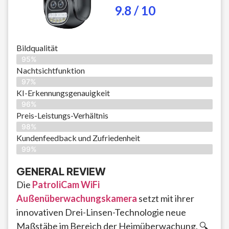
9.8 / 10
Bildqualität
95%
Nachtsichtfunktion
97%
KI-Erkennungsgenauigkeit
96%
Preis-Leistungs-Verhältnis
98%
Kundenfeedback und Zufriedenheit
99%
GENERAL REVIEW
Die
PatroliCam WiFi
Außenüberwachungskamera
setzt mit ihrer
innovativen Drei-Linsen-Technologie neue
Maßstäbe im Bereich der Heimüberwachung. 🔍