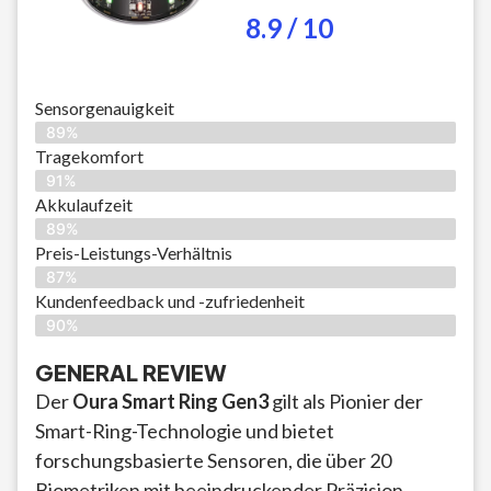
8.9 / 10
Sensorgenauigkeit
89%
Tragekomfort
91%
Akkulaufzeit
89%
Preis-Leistungs-Verhältnis
87%
Kundenfeedback und -zufriedenheit
90%
GENERAL REVIEW
Der
Oura Smart Ring Gen3
gilt als Pionier der
Smart-Ring-Technologie und bietet
forschungsbasierte Sensoren, die über 20
Biometriken mit beeindruckender Präzision