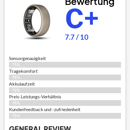
Bewertung
C+
7.7 / 10
Sensorgenauigkeit
75%
Tragekomfort
76%
Akkulaufzeit
79%
Preis-Leistungs-Verhältnis
78%
Kundenfeedback und -zufriedenheit
75%
GENERAL REVIEW