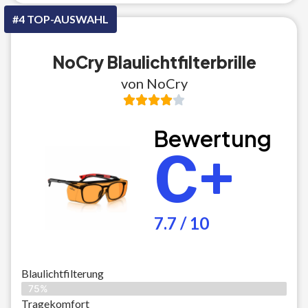
#4 TOP-AUSWAHL
NoCry Blaulichtfilterbrille
von NoCry
Bewertung
C+
7.7 / 10
Blaulichtfilterung
75%
Tragekomfort