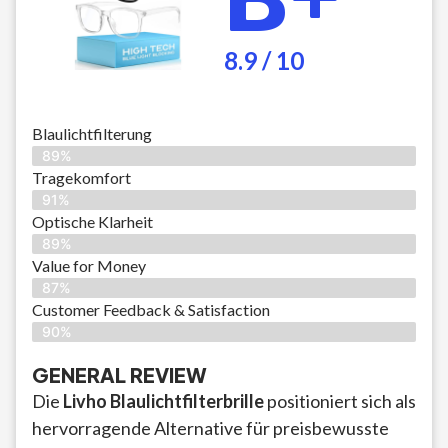
8.9 / 10
Blaulichtfilterung
89%
Tragekomfort
91%
Optische Klarheit
89%
Value for Money
87%
Customer Feedback & Satisfaction​
90%
GENERAL REVIEW
Die
Livho Blaulichtfilterbrille
positioniert sich als
hervorragende Alternative für preisbewusste