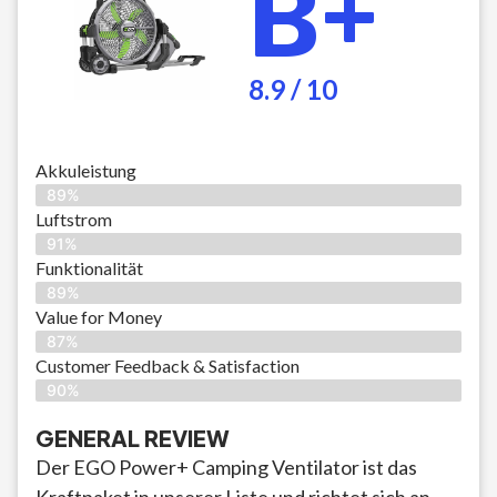
B+
8.9 / 10
Akkuleistung
89%
Luftstrom
91%
Funktionalität
89%
Value for Money
87%
Customer Feedback & Satisfaction​
90%
GENERAL REVIEW
Der EGO Power+ Camping Ventilator ist das
Kraftpaket in unserer Liste und richtet sich an