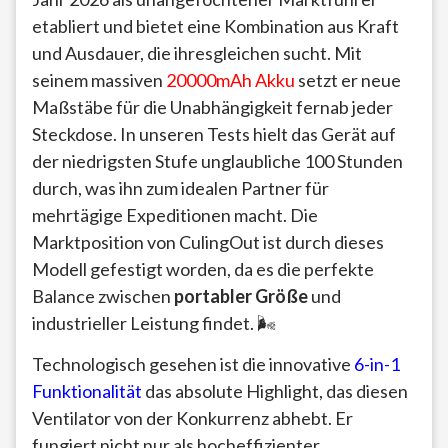
etabliert und bietet eine Kombination aus Kraft
und Ausdauer, die ihresgleichen sucht. Mit
seinem massiven
20000mAh Akku
setzt er neue
Maßstäbe für die Unabhängigkeit fernab jeder
Steckdose. In unseren Tests hielt das Gerät auf
der niedrigsten Stufe unglaubliche 100 Stunden
durch, was ihn zum idealen Partner für
mehrtägige Expeditionen macht. Die
Marktposition von CulingOut ist durch dieses
Modell gefestigt worden, da es die perfekte
Balance zwischen
portabler Größe
und
industrieller Leistung findet. 🌬️
Technologisch gesehen ist die innovative
6-in-1
Funktionalität
das absolute Highlight, das diesen
Ventilator von der Konkurrenz abhebt. Er
fungiert nicht nur als hocheffizienter