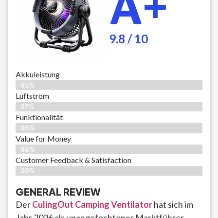
A+
9.8 / 10
Akkuleistung
95%
Luftstrom
97%
Funktionalität
96%
Value for Money
98%
Customer Feedback & Satisfaction​
99%
GENERAL REVIEW
Der
CulingOut Camping Ventilator
hat sich im
Jahr 2026 als unangefochtener Marktführer