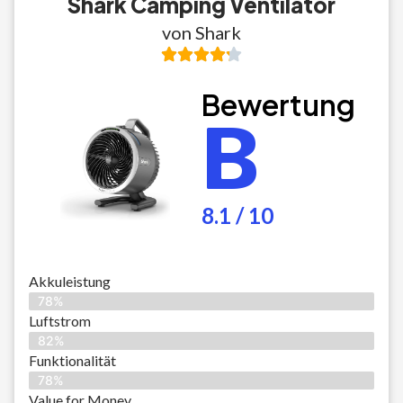
Shark Camping Ventilator
von Shark
Bewertung
B
8.1 / 10
Akkuleistung
78%
Luftstrom
82%
Funktionalität
78%
Value for Money