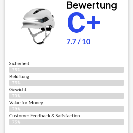
Bewertung
C+
7.7 / 10
Sicherheit
75%
Belüftung
76%
Gewicht
79%
Value for Money
78%
Customer Feedback & Satisfaction​
75%