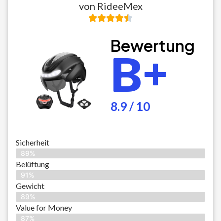
von RideeMex
Bewertung
B+
8.9 / 10
Sicherheit
89%
Belüftung
91%
Gewicht
89%
Value for Money
87%