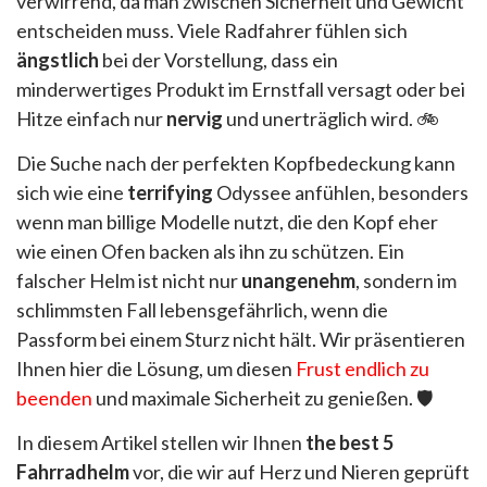
verwirrend, da man zwischen Sicherheit und Gewicht
entscheiden muss. Viele Radfahrer fühlen sich
ängstlich
bei der Vorstellung, dass ein
minderwertiges Produkt im Ernstfall versagt oder bei
Hitze einfach nur
nervig
und unerträglich wird. 🚲
Die Suche nach der perfekten Kopfbedeckung kann
sich wie eine
terrifying
Odyssee anfühlen, besonders
wenn man billige Modelle nutzt, die den Kopf eher
wie einen Ofen backen als ihn zu schützen. Ein
falscher Helm ist nicht nur
unangenehm
, sondern im
schlimmsten Fall lebensgefährlich, wenn die
Passform bei einem Sturz nicht hält. Wir präsentieren
Ihnen hier die Lösung, um diesen
Frust endlich zu
beenden
und maximale Sicherheit zu genießen. 🛡️
In diesem Artikel stellen wir Ihnen
the best 5
Fahrradhelm
vor, die wir auf Herz und Nieren geprüft