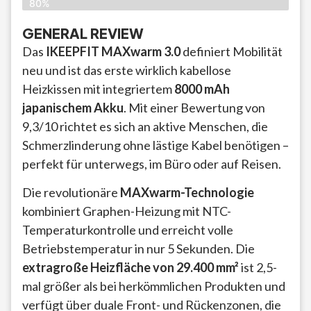
80%
GENERAL REVIEW
Das
IKEEPFIT MAXwarm 3.0
definiert Mobilität
neu und ist das erste wirklich kabellose
Heizkissen mit integriertem
8000 mAh
japanischem Akku
. Mit einer Bewertung von
9,3/10 richtet es sich an aktive Menschen, die
Schmerzlinderung ohne lästige Kabel benötigen –
perfekt für unterwegs, im Büro oder auf Reisen.
Die revolutionäre
MAXwarm-Technologie
kombiniert Graphen-Heizung mit NTC-
Temperaturkontrolle und erreicht volle
Betriebstemperatur in nur 5 Sekunden. Die
extragroße Heizfläche von 29.400 mm²
ist 2,5-
mal größer als bei herkömmlichen Produkten und
verfügt über duale Front- und Rückenzonen, die