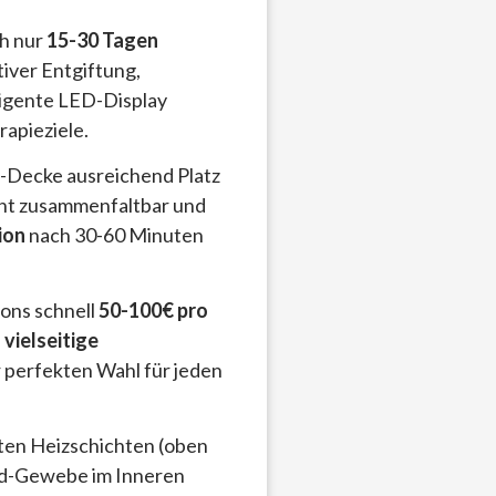
ch nur
15-30 Tagen
tiver Entgiftung,
ligente LED-Display
apieziele.
e-Decke ausreichend Platz
icht zusammenfaltbar und
ion
nach 30-60 Minuten
ions schnell
50-100€ pro
e
vielseitige
r perfekten Wahl für jeden
ten Heizschichten (oben
rd-Gewebe im Inneren