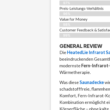
97%
Preis-Leistungs-Verhältnis
96%
Value for Money
98%
Customer Feedback & Satisfac
99%
GENERAL REVIEW
Die
HeatedLie Infrarot 
beeindruckenden Gesamt
modernste
Fern-Infrarot
Wärmetherapie.
Was diese
Saunadecke
wir
schadstofffreie, flammhe
Komfort, Fern-Infrarot-K
Kombination ermöglicht e
Körperfläche – ohne kalte