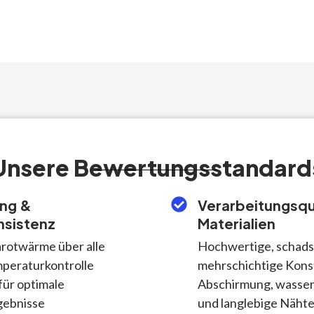
Unsere Bewertungsstandard
ng &
Verarbeitungsqu
sistenz
Materialien
arotwärme über alle
Hochwertige, schadst
mperaturkontrolle
mehrschichtige Kons
für optimale
Abschirmung, wasser
gebnisse
und langlebige Näht