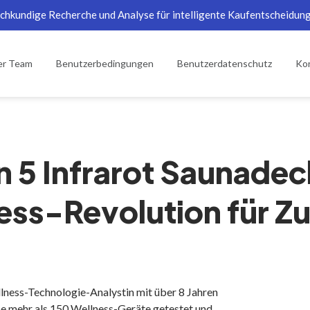
chkundige Recherche und Analyse für intelligente Kaufentscheidun
er Team
Benutzerbedingungen
Benutzerdatenschutz
Kon
n 5 Infrarot Saunade
ess-Revolution für Z
llness-Technologie-Analystin mit über 8 Jahren
e mehr als 150 Wellness-Geräte getestet und