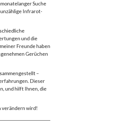
h monatelanger Suche
 unzählige Infrarot-
schiedliche
ertungen und die
e meiner Freunde haben
nangenehmen Gerüchen
usammengestellt –
rerfahrungen. Dieser
, und hilft Ihnen, die
 verändern wird!