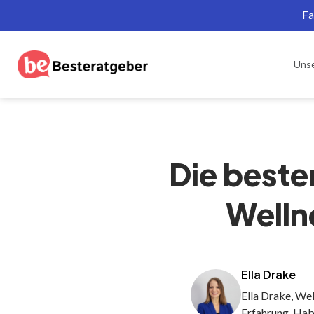
Fa
Uns
Die beste
Welln
Ella Drake
Ella Drake, We
Erfahrung. Hab