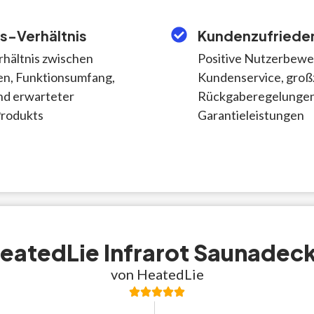
s-Verhältnis
Kundenzufrieden
hältnis zwischen
Positive Nutzerbewe
n, Funktionsumfang,
Kundenservice, groß
nd erwarteter
Rückgaberegelungen
Produkts
Garantieleistungen
eatedLie Infrarot Saunadec
von HeatedLie