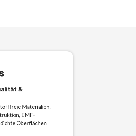
s
alität &
offfreie Materialien,
truktion, EMF-
dichte Oberflächen
e