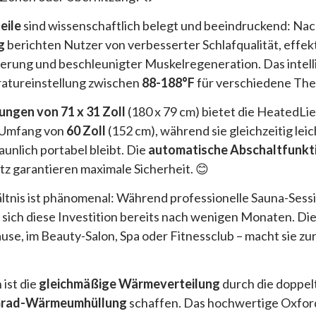
eile
sind wissenschaftlich belegt und beeindruckend: Na
g
berichten Nutzer von verbesserter Schlafqualität, effek
erung und beschleunigter Muskelregeneration. Das intel
ratureinstellung zwischen
88-188°F
für verschiedene Ther
ngen von 71 x 31 Zoll
(180 x 79 cm) bietet die HeatedLi
m Umfang von
60 Zoll
(152 cm), während sie gleichzeitig le
taunlich portabel bleibt. Die
automatische Abschaltfunkt
z garantieren maximale Sicherheit. 😊
ltnis ist phänomenal: Während professionelle Sauna-Sess
t sich diese Investition bereits nach wenigen Monaten. Di
use, im Beauty-Salon, Spa oder Fitnessclub – macht sie zu
ist die
gleichmäßige Wärmeverteilung
durch die doppel
Grad-Wärmeumhüllung
schaffen. Das hochwertige Oxfo