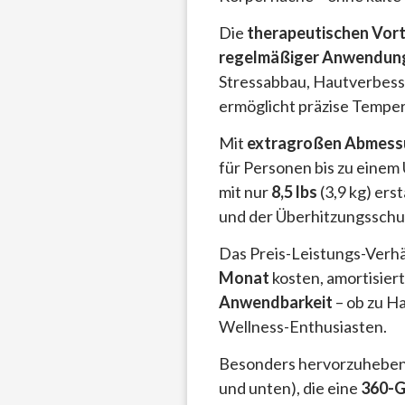
Die
therapeutischen Vort
regelmäßiger Anwendun
Stressabbau, Hautverbess
ermöglicht präzise Tempe
Mit
extragroßen Abmessu
für Personen bis zu eine
mit nur
8,5 lbs
(3,9 kg) ers
und der Überhitzungsschut
Das Preis-Leistungs-Verhä
Monat
kosten, amortisier
Anwendbarkeit
– ob zu Ha
Wellness-Enthusiasten.
Besonders hervorzuheben 
und unten), die eine
360-