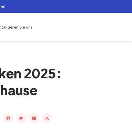
gen
taktieren Sie uns
cken 2025:
uhause