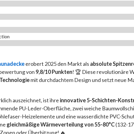
tion​
Saunadecke
erobert 2025 den Markt als
absolute Spitzenr
bewertung von
9,8/10 Punkten
! 🏆 Diese revolutionäre 
-Technologie
mit durchdachtem Design und setzt neue Ma
klich auszeichnet, ist ihre
innovative 5-Schichten-Konst
mmende PU-Leder-Oberfläche, zwei weiche Baumwollschi
ohlefaser-Heizelemente und eine wasserdichte PVC-Schut
ine
gleichmäßige Wärmeverteilung von 55-80°C
(132-17
 Zonen oder Überhitzung! 🔥