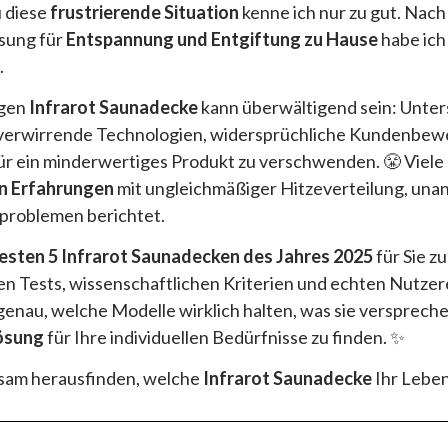
 diese
frustrierende Situation
kenne ich nur zu gut. Nac
sung für
Entspannung und Entgiftung zu Hause
habe ich
.
igen
Infrarot Saunadecke
kann überwältigend sein: Unter
verwirrende Technologien, widersprüchliche Kundenbew
für ein minderwertiges Produkt zu verschwenden. 😤 Viel
n Erfahrungen
mit ungleichmäßiger Hitzeverteilung, u
sproblemen berichtet.
besten 5 Infrarot Saunadecken des Jahres 2025
für Sie z
ven Tests, wissenschaftlichen Kriterien und echten Nutze
genau, welche Modelle wirklich halten, was sie versprechen
ösung
für Ihre individuellen Bedürfnisse zu finden. ✨
nsam herausfinden, welche
Infrarot Saunadecke
Ihr Leben