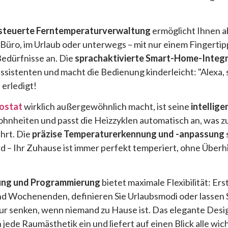
teuerte Ferntemperaturverwaltung
ermöglicht Ihnen a
Büro, im Urlaub oder unterwegs – mit nur einem Fingertipp
edürfnisse an. Die
sprachaktivierte Smart-Home-Integr
ssistenten und macht die Bedienung kinderleicht: "Alexa, 
 erledigt!
ostat
wirklich außergewöhnlich macht, ist seine
intellige
ohnheiten und passt die Heizzyklen automatisch an, was z
hrt. Die
präzise Temperaturerkennung und -anpassung
 – Ihr Zuhause ist immer perfekt temperiert, ohne Überh
ung und Programmierung
bietet maximale Flexibilität: Ers
nd Wochenenden, definieren Sie Urlaubsmodi oder lassen 
ur senken, wenn niemand zu Hause ist. Das elegante Des
n jede Raumästhetik ein und liefert auf einen Blick alle wi