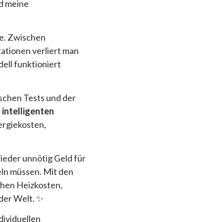
nd meine
be. Zwischen
ationen verliert man
ell funktioniert
ischen Tests und der
 intelligenten
ergiekosten,
wieder unnötig Geld für
ln müssen. Mit den
ichen Heizkosten,
der Welt. ✨
dividuellen