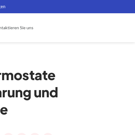
gen
taktieren Sie uns
ermostate
arung und
se