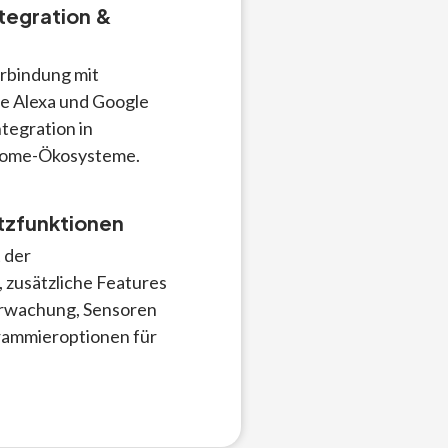
egration &
erbindung mit
e Alexa und Google
ntegration in
Home-Ökosysteme.
tzfunktionen
 der
 zusätzliche Features
erwachung, Sensoren
rammieroptionen für