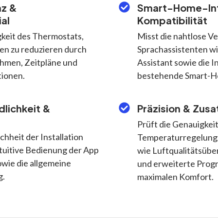
nz &
Smart-Home-Int
al
Kompatibilität
keit des Thermostats,
Misst die nahtlose V
en zu reduzieren durch
Sprachassistenten wi
ithmen, Zeitpläne und
Assistant sowie die I
tionen.
bestehende Smart-
lichkeit &
Präzision & Zusa
Prüft die Genauigkeit
hheit der Installation
Temperaturregelung,
tuitive Bedienung der App
wie Luftqualitätsüb
owie die allgemeine
und erweiterte Prog
g.
maximalen Komfort.