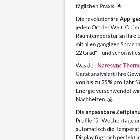
täglichen Praxis. 🌟
Die revolutionäre
App-ges
jedem Ort der Welt. Ob im 
Raumtemperatur an Ihre B
mit allen gängigen Spracha
22 Grad" – und schon ist es
Was den
Naresync Therm
Gerät analysiert Ihre Gew
von bis zu 35% pro Jahr
fü
Energie verschwendet wird
Nachheizen. 💰
Die
anpassbare Zeitplan
Profile für Wochentage u
automatisch die Temperat
Display fügt sich perfekt i