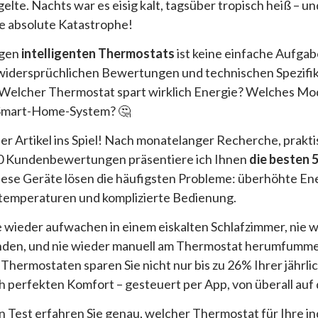
egelte. Nachts war es eisig kalt, tagsüber tropisch heiß – u
e absolute Katastrophe!
igen
intelligenten Thermostats
ist keine einfache Aufga
widersprüchlichen Bewertungen und technischen Spezifik
. Welcher Thermostat spart wirklich Energie? Welches Mod
 Smart-Home-System? 🤔
er Artikel ins Spiel! Nach monatelanger Recherche, prakt
00 Kundenbewertungen präsentiere ich Ihnen
die besten 5
Diese Geräte lösen die häufigsten Probleme: überhöhte En
emperaturen und komplizierte Bedienung.
Nie wieder aufwachen in einem eiskalten Schlafzimmer, nie 
den, und nie wieder manuell am Thermostat herumfumme
n Thermostaten sparen Sie nicht nur bis zu 26% Ihrer jährl
 perfekten Komfort – gesteuert per App, von überall auf 
 Test erfahren Sie genau, welcher Thermostat für Ihre in