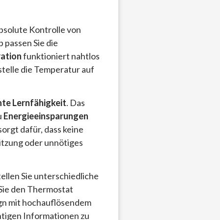
bsolute Kontrolle von
 passen Sie die
ation
funktioniert nahtlos
stelle die Temperatur auf
nte Lernfähigkeit
. Das
u
Energieeinsparungen
sorgt dafür, dass keine
itzung oder unnötiges
tellen Sie unterschiedliche
Sie den Thermostat
ign mit hochauflösendem
chtigen Informationen zu