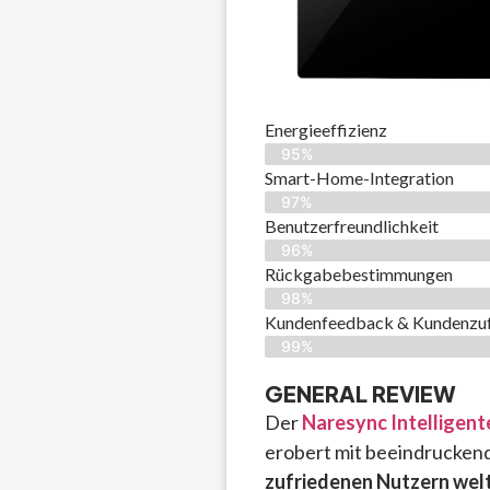
Energieeffizienz
95%
Smart-Home-Integration
97%
Benutzerfreundlichkeit
96%
Rückgabebestimmungen
98%
Kundenfeedback & Kundenzuf
99%
GENERAL REVIEW
Der
Naresync Intelligen
erobert mit beeindrucken
zufriedenen Nutzern wel