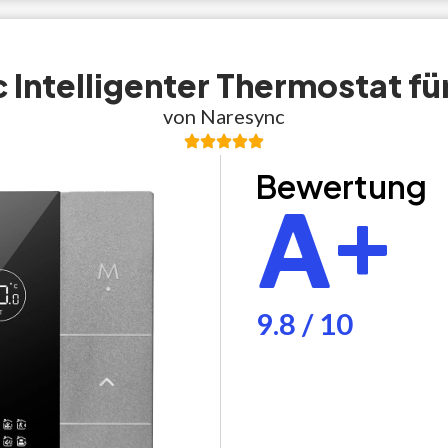
 Intelligenter Thermostat fü
von Naresync
Bewertung
A+
9.8 / 10