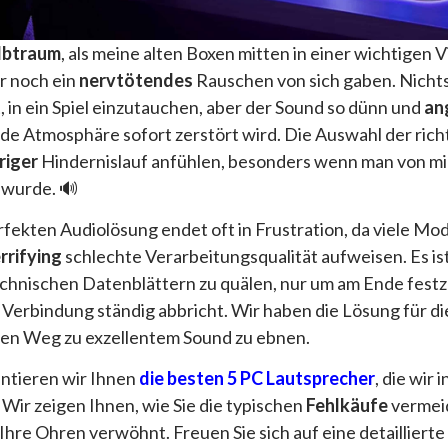
lbtraum
, als meine alten Boxen mitten in einer wichtigen
r noch ein
nervtötendes
Rauschen von sich gaben. Nichts
 in ein Spiel einzutauchen, aber der Sound so dünn und
an
jede Atmosphäre sofort zerstört wird. Die Auswahl der ri
riger
Hindernislauf anfühlen, besonders wenn man von m
 wurde. 🔊
fekten Audiolösung endet oft in Frustration, da viele Mo
rrifying
schlechte Verarbeitungsqualität aufweisen. Es is
chnischen Datenblättern zu quälen, nur um am Ende festzu
ie Verbindung ständig abbricht. Wir haben die Lösung für d
den Weg zu exzellentem Sound zu ebnen.
entieren wir Ihnen
die besten 5 PC Lautsprecher
, die wir
Wir zeigen Ihnen, wie Sie die typischen
Fehlkäufe
vermei
Ihre Ohren verwöhnt. Freuen Sie sich auf eine detaillierte 