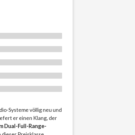
io-Systeme völlig neu und
iefert er einen Klang, der
m Dual-Full-Range-
 dieser Preisklasse