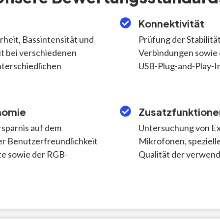
Konnektivität
heit, Bassintensität und
Prüfung der Stabilitä
t bei verschiedenen
Verbindungen sowie d
nterschiedlichen
USB-Plug-and-Play-In
nomie
Zusatzfunktione
rsparnis auf dem
Untersuchung von Ext
er Benutzerfreundlichkeit
Mikrofonen, speziel
e sowie der RGB-
Qualität der verwend