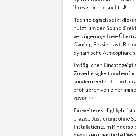
ihresgleichen sucht. 🎵
Technologisch setzt dieses
nutzt, um den Sound direkt
verzögerungsfreie Übertra
Gaming-Sessions ist. Beso
dynamische Atmosphäre sch
Im täglichen Einsatz zeigt
Zuverlässigkeit und einf
sondern verleiht dem Gerät
profitieren von einer
imme
zuvor. ✨
Ein weiteres Highlight ist
präzise Justierung ohne 
Installation zum Kinderspie
benutzerorientierte Desi