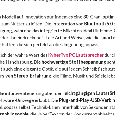
 Modell auf Innovation pur, indem es eine
30-Grad-optimi
 zum Nutzer zu leiten. Die Integration von
Bluetooth 5.0
e
gung, während das integrierte Mikrofon ideal für Home-
nders beeindruckend ist die Art und Weise, wie die
smarte
affen, die sich perfekt an die Umgebung anpasst.
 sich der wahre Wert des
KyberTyx PC Lautsprecher
durch
ache Handhabung. Die
hochwertige Stoffbespannung
schü
 auch eine elegante Optik, die auf jedem Schreibtisch gut
rsiven Stereo-Erfahrung
, die Filme, Musik und Spiele leb
 die intuitive Steuerung über den
leichtgängigen Lautstä
Software-Umwege erlaubt. Die
Plug-and-Play-USB-Verbi
l, sodass selbst Technik-Laien innerhalb von Sekunden start
gnphilosophie
, die KyberTyx von der Konkurrenz abhebt u