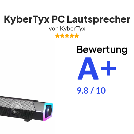
KyberTyx PC Lautsprecher
von KyberTyx
Bewertung
A+
9.8 / 10