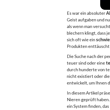
Es war ein absoluter
A
Geist aufgaben und nu
als wenn man versucht,
blechern klingt, dass 
sich oft wie ein
schwie
Produkten enttäuscht
Die Suche nach der per
teuer sind oder eine
te
durch hunderte von te
nicht existiert oder d
entwickelt, um Ihnen 
In diesem Artikel präs
Nieren geprüft haben. 
ein System finden, das 