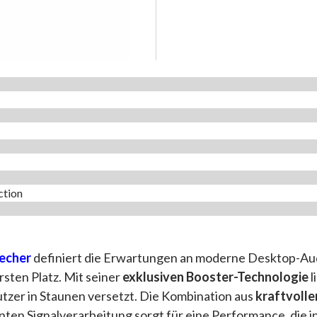
tion​
echer
definiert die Erwartungen an moderne Desktop-Aud
rsten Platz. Mit seiner
exklusiven Booster-Technologie
l
utzer in Staunen versetzt. Die Kombination aus
kraftvolle
enten Signalverarbeitung sorgt für eine Performance, die in