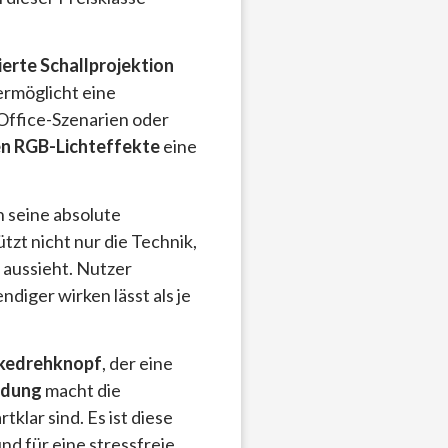
erte Schallprojektion
rmöglicht eine
Office-Szenarien oder
n RGB-Lichteffekte
eine
 seine absolute
tzt nicht nur die Technik,
 aussieht. Nutzer
endiger wirken lässt als je
rkedrehknopf
, der eine
ndung
macht die
klar sind. Es ist diese
nd für eine stressfreie