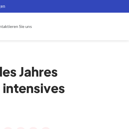
gen
taktieren Sie uns
des Jahres
d intensives