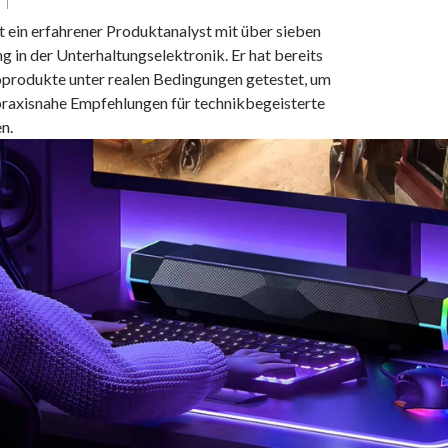
t ein erfahrener Produktanalyst mit über sieben
g in der Unterhaltungselektronik. Er hat bereits
produkte unter realen Bedingungen getestet, um
praxisnahe Empfehlungen für technikbegeisterte
n.