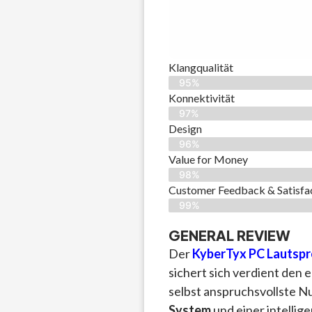
Klangqualität
95%
Konnektivität
97%
Design
96%
Value for Money
98%
Customer Feedback & Satisfac
99%
GENERAL REVIEW
Der
KyberTyx PC Lautspr
sichert sich verdient den e
selbst anspruchsvollste N
System
und einer intellig