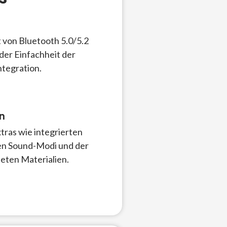
t von Bluetooth 5.0/5.2
er Einfachheit der
tegration.
n
ras wie integrierten
len Sound-Modi und der
eten Materialien.