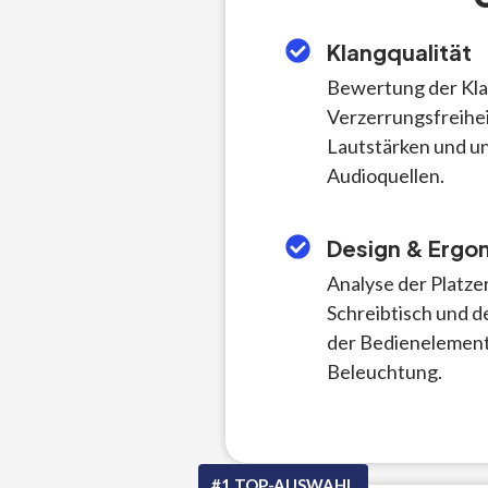
Klangqualität
Bewertung der Klar
Verzerrungsfreihei
Lautstärken und u
Audioquellen.
Design & Ergo
Analyse der Platze
Schreibtisch und d
der Bedienelement
Beleuchtung.
#1 TOP-AUSWAHL