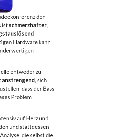
 Videokonferenz den
 ist
schmerzhafter
,
gstauslösend
chtigen Hardware kann
inderwertigen
delle entweder zu
t
anstrengend
, sich
stellen, dass der Bass
ieses Problem
 intensiv auf Herz und
den und stattdessen
Analyse, die selbst die