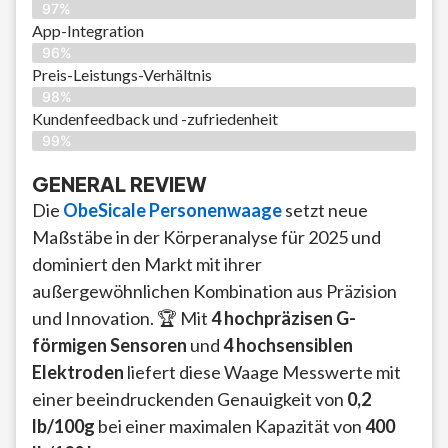
97%
App-Integration
96%
Preis-Leistungs-Verhältnis
98%
Kundenfeedback und -zufriedenheit
99%
GENERAL REVIEW
Die
ObeSicale Personenwaage
setzt neue
Maßstäbe in der Körperanalyse für 2025 und
dominiert den Markt mit ihrer
außergewöhnlichen Kombination aus Präzision
und Innovation. 🏆 Mit
4 hochpräzisen G-
förmigen Sensoren
und
4 hochsensiblen
Elektroden
liefert diese Waage Messwerte mit
einer beeindruckenden Genauigkeit von
0,2
lb/100g
bei einer maximalen Kapazität von
400