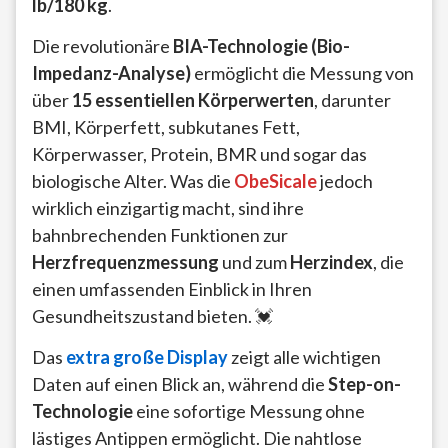
lb/180 kg
.
Die revolutionäre
BIA-Technologie (Bio-
Impedanz-Analyse)
ermöglicht die Messung von
über
15 essentiellen Körperwerten
, darunter
BMI, Körperfett, subkutanes Fett,
Körperwasser, Protein, BMR und sogar das
biologische Alter. Was die
ObeSicale
jedoch
wirklich einzigartig macht, sind ihre
bahnbrechenden Funktionen zur
Herzfrequenzmessung
und zum
Herzindex
, die
einen umfassenden Einblick in Ihren
Gesundheitszustand bieten. 💓
Das
extra große Display
zeigt alle wichtigen
Daten auf einen Blick an, während die
Step-on-
Technologie
eine sofortige Messung ohne
lästiges Antippen ermöglicht. Die nahtlose