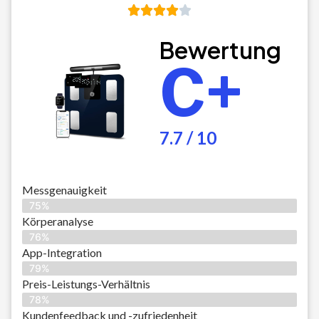
Bewertung
C+
7.7 / 10
Messgenauigkeit
75%
Körperanalyse
76%
App-Integration
79%
Preis-Leistungs-Verhältnis
78%
Kundenfeedback und -zufriedenheit