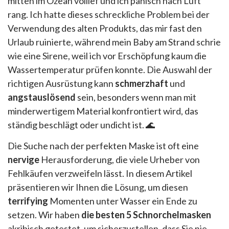
mitten im Ozean vollief und ich panisch nach Luft
rang. Ich hatte dieses schreckliche Problem bei der
Verwendung des alten Produkts, das mir fast den
Urlaub ruinierte, während mein Baby am Strand schrie
wie eine Sirene, weil ich vor Erschöpfung kaum die
Wassertemperatur prüfen konnte. Die Auswahl der
richtigen Ausrüstung kann
schmerzhaft
und
angstauslösend
sein, besonders wenn man mit
minderwertigem Material konfrontiert wird, das
ständig beschlägt oder undicht ist. 🌊
Die Suche nach der perfekten Maske ist oft eine
nervige
Herausforderung, die viele Urheber von
Fehlkäufen verzweifeln lässt. In diesem Artikel
präsentieren wir Ihnen die Lösung, um diesen
terrifying
Momenten unter Wasser ein Ende zu
setzen. Wir haben
die besten 5 Schnorchelmasken
akribisch getestet, um sicherzustellen, dass Sie nie