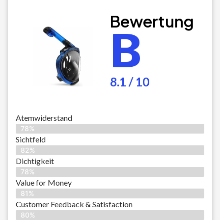
Bewertung
B
8.1 / 10
Atemwiderstand
78%
Sichtfeld
82%
Dichtigkeit
78%
Value for Money
81%
Customer Feedback & Satisfaction​
80%