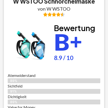
W WSTOO Schnorchelmaske
von W WSTOO
Bewertung
B+
8.9 / 10
Atemwiderstand
89%
Sichtfeld
91%
Dichtigkeit
89%
Value for Money