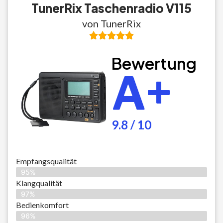
TunerRix Taschenradio V115
von TunerRix
Bewertung
A+
9.8 / 10
Empfangsqualität
95%
Klangqualität
97%
Bedienkomfort
96%