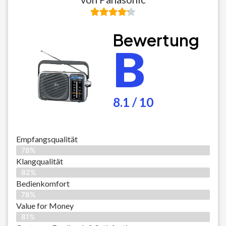
Bewertung
B
8.1 / 10
Empfangsqualität
78%
Klangqualität
82%
Bedienkomfort
78%
Value for Money
81%