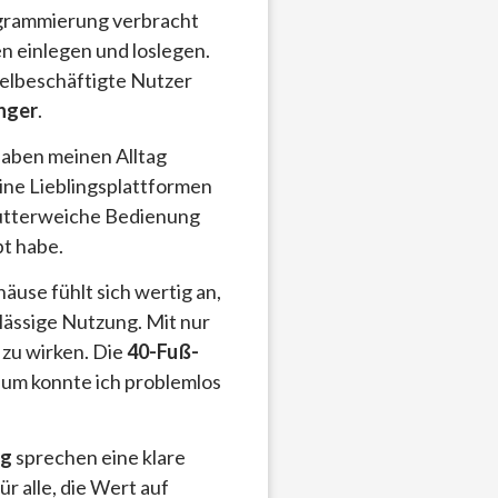
ogrammierung verbracht
en einlegen und loslegen.
ielbeschäftigte Nutzer
nger
.
haben meinen Alltag
ine Lieblingsplattformen
butterweiche Bedienung
bt habe.
use fühlt sich wertig an,
lässige Nutzung. Mit nur
 zu wirken. Die
40-Fuß-
um konnte ich problemlos
ng
sprechen eine klare
ür alle, die Wert auf