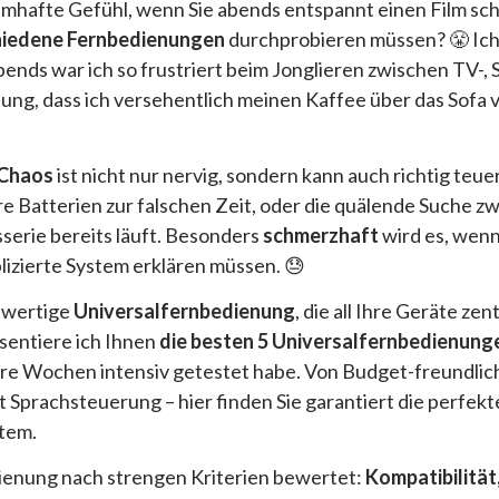
umhafte Gefühl, wenn Sie abends entspannt einen Film sc
chiedene Fernbedienungen
durchprobieren müssen? 😤 Ich
ends war ich so frustriert beim Jonglieren zwischen TV-,
ng, dass ich versehentlich meinen Kaffee über das Sofa v
-Chaos
ist nicht nur nervig, sondern kann auch richtig teu
 Batterien zur falschen Zeit, oder die quälende Suche zw
serie bereits läuft. Besonders
schmerzhaft
wird es, wenn
lizierte System erklären müssen. 😓
hwertige
Universalfernbedienung
, die all Ihre Geräte zen
sentiere ich Ihnen
die besten 5 Universalfernbedienung
re Wochen intensiv getestet habe. Von Budget-freundlic
Sprachsteuerung – hier finden Sie garantiert die perfek
tem.
ienung nach strengen Kriterien bewertet:
Kompatibilität