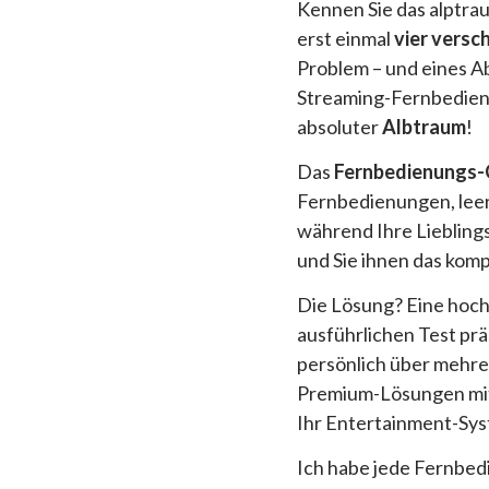
Kennen Sie das alptra
erst einmal
vier vers
Problem – und eines Ab
Streaming-Fernbedienu
absoluter
Albtraum
!
Das
Fernbedienungs
Fernbedienungen, leere
während Ihre Lieblings
und Sie ihnen das komp
Die Lösung? Eine hoc
ausführlichen Test prä
persönlich über mehre
Premium-Lösungen mit 
Ihr Entertainment-Sys
Ich habe jede Fernbed