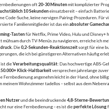
lfernbedienungen oft
20-30 Minuten
mit komplizierter Pr
uchstäblich 10 Sekunden
einsatzbereit – einfach Batteri
e Code-Suche, keine nervigen Pairing-Prozeduren. Für v
sierte Familienmitglieder ist das ein
absoluter Gamecha
eaming-Tasten
für Netflix, Prime Video, Hulu und Disney+ 
att mühsam durch TV-Menüs zu navigieren, erreiche ich me
ndruck
. Die
0,2-Sekunden-Reaktionszeit
sorgt für eine 
rungen, die ich bei günstigeren Alternativen häufig erle
ist die
Verarbeitungsqualität
: Das hochwertige ABS-Gehä
150.000+ Klick-Haltbarkeit
versprechen jahrelange zuver
die Fernbedienung angenehm leicht in der Hand, ohne billig
 in meinem Wohnzimmer tadellos – selbst aus dem Nebenra
nen Nutzer
und die beeindruckende
4,8-Sterne-Bewertu
cht nur eine Fernbedienung – es ist die
perfekte Lösung
f