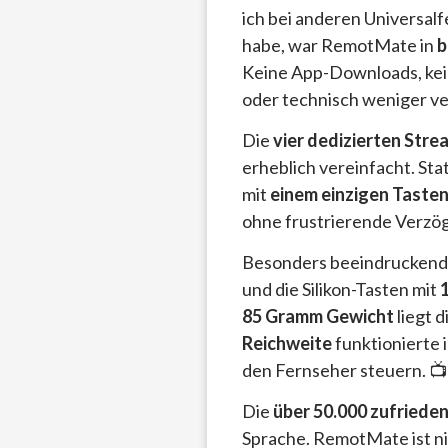
ich bei anderen Universa
habe, war RemotMate in
b
Keine App-Downloads, kein
oder technisch weniger ver
Die
vier dedizierten Str
erheblich vereinfacht. St
mit
einem einzigen Taste
ohne frustrierende Verzöge
Besonders beeindruckend 
und die Silikon-Tasten mit
85 Gramm Gewicht
liegt 
Reichweite
funktionierte
den Fernseher steuern. 📺
Die
über 50.000 zufriede
Sprache. RemotMate ist ni