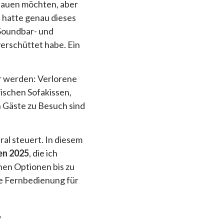
hauen möchten, aber
 hatte genau dieses
 Soundbar- und
erschüttet habe. Ein
er werden: Verlorene
ischen Sofakissen,
 Gäste zu Besuch sind
tral steuert. In diesem
en 2025
, die ich
hen Optionen bis zu
te Fernbedienung für
,