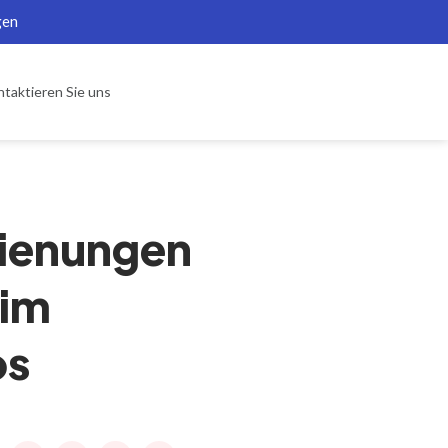
gen
taktieren Sie uns
dienungen
 im
os