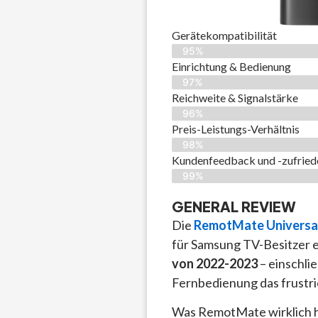
Gerätekompatibilität
95%
Einrichtung & Bedienung
97%
Reichweite & Signalstärke
96%
Preis-Leistungs-Verhältnis
98%
Kundenfeedback und -zufried
99%
GENERAL REVIEW
Die
RemotMate Universa
für Samsung TV-Besitzer e
von 2022-2023
– einschli
Fernbedienung das frustr
Was RemotMate wirklich he