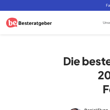
Fa
Uns
Die best
20
F