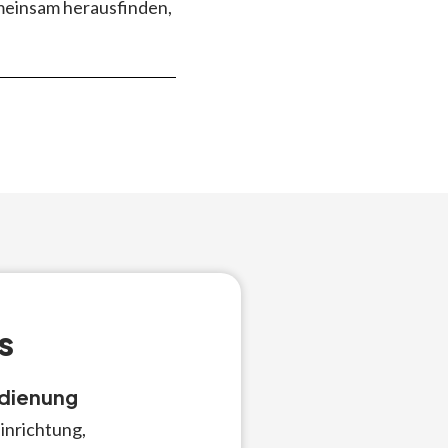
emeinsam herausfinden,
s
edienung
inrichtung,