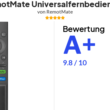
otMate Universalfernbedie
von RemotMate
Bewertung
A+
9.8 / 10