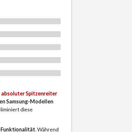
s
absoluter Spitzenreiter
llen Samsung-Modellen
iminiert diese
Funktionalität
. Während