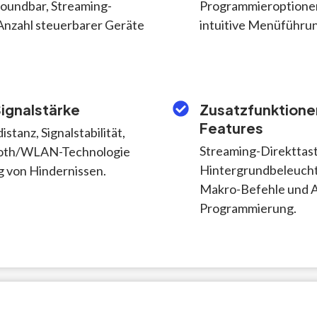
Soundbar, Streaming-
Programmieroptionen
Anzahl steuerbarer Geräte
intuitive Menüführun
ignalstärke
Zusatzfunktione
Features
stanz, Signalstabilität,
Streaming-Direkttas
tooth/WLAN-Technologie
Hintergrundbeleucht
 von Hindernissen.
Makro-Befehle und A
Programmierung.