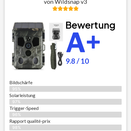
von Wildsnap v3
Bewertung
A+
9.8 / 10
Bildschärfe
95%
Solarleistung
97%
Trigger-Speed
96%
Rapport qualité-prix
98%