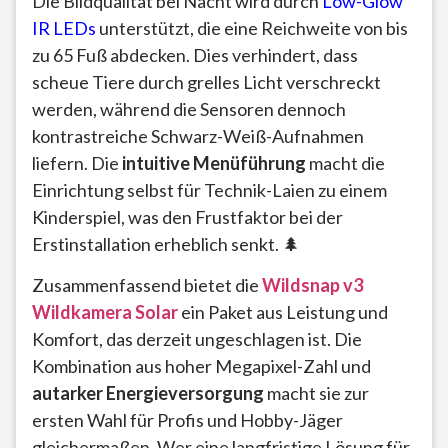
Die Bildqualität bei Nacht wird durch
Low-Glow
IR LEDs
unterstützt, die eine Reichweite von bis
zu 65 Fuß abdecken. Dies verhindert, dass
scheue Tiere durch grelles Licht verschreckt
werden, während die Sensoren dennoch
kontrastreiche Schwarz-Weiß-Aufnahmen
liefern. Die
intuitive Menüführung
macht die
Einrichtung selbst für Technik-Laien zu einem
Kinderspiel, was den Frustfaktor bei der
Erstinstallation erheblich senkt. 🌲
Zusammenfassend bietet die
Wildsnap v3
Wildkamera Solar
ein Paket aus Leistung und
Komfort, das derzeit ungeschlagen ist. Die
Kombination aus hoher Megapixel-Zahl und
autarker Energieversorgung
macht sie zur
ersten Wahl für Profis und Hobby-Jäger
gleichermaßen. Wer eine langfristige Lösung für