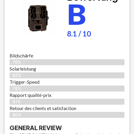
B
8.1 / 10
Bildschärfe
78%
Solarleistung
82%
Trigger-Speed
78%
Rapport qualité-prix
81%
Retour des clients et satisfaction
80%
GENERAL REVIEW