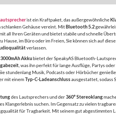
autsprecher
ist ein Kraftpaket, das außergewöhnliche
Kl
 schlanken Gehäuse vereint. Mit
Bluetooth 5.2
gewährlei
it all Ihren Geräten und bietet stabile und schnelle Über
 zu Hause, im Büro oder im Freien, Sie können sich auf die
udioqualität
verlassen.
m
3000mAh Akku
bietet der SpeakyAS Bluetooth-Lautspr
gabezeit
, was ihn perfekt für lange Ausflüge, Partys ode
s Sie stundenlang Musik, Podcasts oder Hörbücher genieß
er mit einem
Typ-C-Ladeanschluss
ausgestattet, sodass S
stung
des Lautsprechers und der
360° Stereoklang
machen
es Klangerlebnis suchen. Im Gegensatz zu vielen tragbar
angqualität für Tragbarkeit. Mit seinem gut abgestimmten