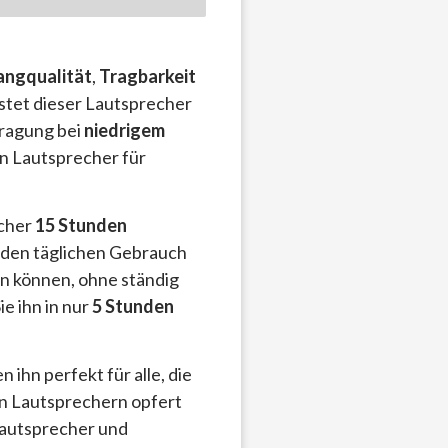
angqualität
,
Tragbarkeit
stet dieser Lautsprecher
tragung bei
niedrigem
sen Lautsprecher für
echer
15 Stunden
r den täglichen Gebrauch
en können, ohne ständig
ie ihn in nur
5 Stunden
 ihn perfekt für alle, die
en Lautsprechern opfert
 Lautsprecher und