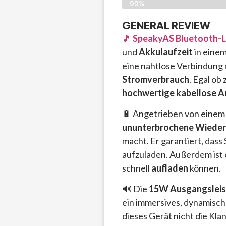
99%
GENERAL REVIEW
🎵
SpeakyAS Bluetooth-L
und
Akkulaufzeit
in einem
eine nahtlose Verbindung m
Stromverbrauch
. Egal ob
hochwertige kabellose A
🔋 Angetrieben von eine
ununterbrochene Wieder
macht. Er garantiert, das
aufzuladen. Außerdem ist 
schnell
aufladen
können.
🔊 Die
15W Ausgangslei
ein immersives, dynamisch
dieses Gerät nicht die Kl