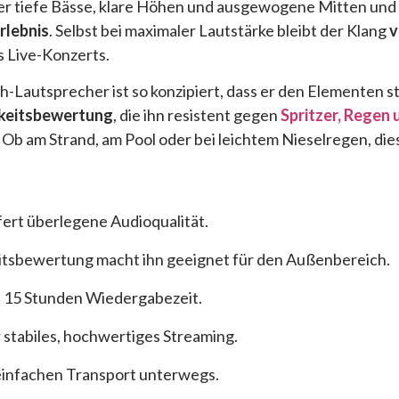
t er tiefe Bässe, klare Höhen und ausgewogene Mitten und 
rlebnis
. Selbst bei maximaler Lautstärke bleibt der Klang
v
s Live-Konzerts.
-Lautsprecher ist so konzipiert, dass er den Elementen s
keitsbewertung
, die ihn resistent gegen
Spritzer, Regen 
 Ob am Strand, am Pool oder bei leichtem Nieselregen, di
ert überlegene Audioqualität.
tsbewertung macht ihn geeignet für den Außenbereich.
t 15 Stunden Wiedergabezeit.
r stabiles, hochwertiges Streaming.
einfachen Transport unterwegs.