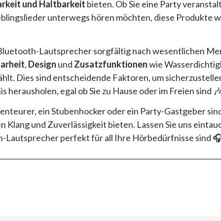
rkeit und Haltbarkeit
bieten. Ob Sie eine Party veransta
eblingslieder unterwegs hören möchten, diese Produkte we
Bluetooth-Lautsprecher sorgfältig nach wesentlichen Me
arheit
,
Design
und
Zusatzfunktionen
wie Wasserdichtigk
lt. Dies sind entscheidende Faktoren, um sicherzustellen
s herausholen, egal ob Sie zu Hause oder im Freien sind 🎶
enteurer, ein Stubenhocker oder ein Party-Gastgeber sin
n Klang und Zuverlässigkeit bieten. Lassen Sie uns einta
-Lautsprecher perfekt für all Ihre Hörbedürfnisse sind 