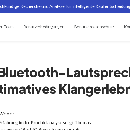
chkundige Recherche und Analyse für intelligente Kaufentscheidun
er Team
Benutzerbedingungen
Benutzerdatenschutz
Kon
 Bluetooth-Lautsprech
ltimatives Klangerlebn
 Weber
Erfahrung in der Produktanalyse sorgt Thomas
ass unsere “Best 5”-Bewertungsreihe mit