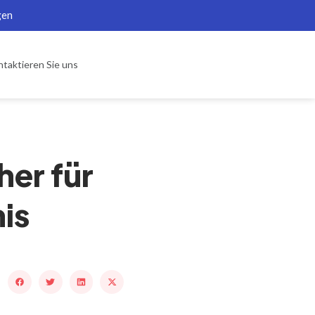
gen
taktieren Sie uns
er für
is