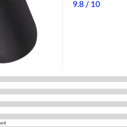
9.8 / 10
eit