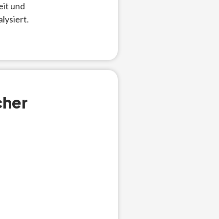
eit und
lysiert.
cher